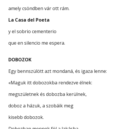
amely csöndben vár ott rám.
La Casa del Poeta
y el sobrio cementerio
que en silencio me espera.
DOBOZOK
Egy bennszülött azt mondaná, és igaza lenne:
«Maguk itt dobozokba rendezve élnek:
megszületnek és dobozba kerülnek,
doboz a házuk, a szobáik meg
kisebb dobozok.
Dobozban mennek föl a lakásba,