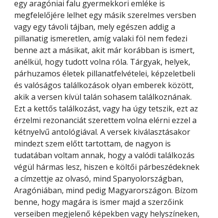
egy aragóniai falu gyermekkori emléke is
megfelelőjére lelhet egy másik szerelmes versben
vagy egy távoli tájban, mely egészen addig a
pillanatig ismeretlen, amíg valaki föl nem fedezi
benne azt a másikat, akit már korábban is ismert,
anélkül, hogy tudott volna róla. Tárgyak, helyek,
párhuzamos életek pillanatfelvételei, képzeletbeli
és valóságos találkozások olyan emberek között,
akik a versen kívül talán sohasem találkoznának.
Ezt a kettős találkozást, vagy ha úgy tetszik, ezt az
érzelmi rezonanciát szerettem volna elérni ezzel a
kétnyelvű antológiával. A versek kiválasztásakor
mindezt szem előtt tartottam, de nagyon is
tudatában voltam annak, hogy a valódi találkozás
végül hármas lesz, hiszen e költői párbeszédeknek
a címzettje az olvasó, mind Spanyolországban,
Aragóniában, mind pedig Magyarországon. Bízom
benne, hogy magára is ismer majd a szerzőink
verseiben megjelenő képekben vagy helyszíneken,