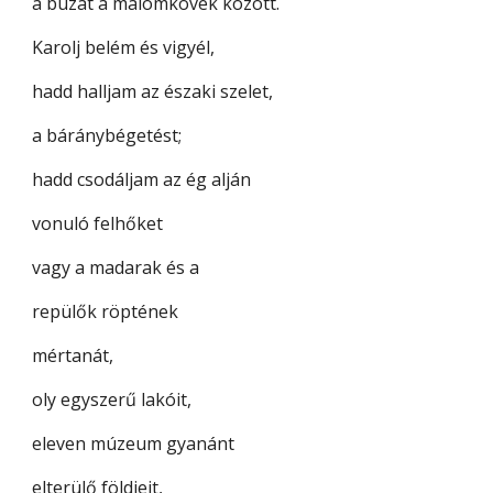
a búzát a malomkövek között.
Karolj belém és vigyél,
hadd halljam az északi szelet,
a báránybégetést;
hadd csodáljam az ég alján
vonuló felhőket
vagy a madarak és a
repülők röptének
mértanát,
oly egyszerű lakóit,
eleven múzeum gyanánt
elterülő földjeit,