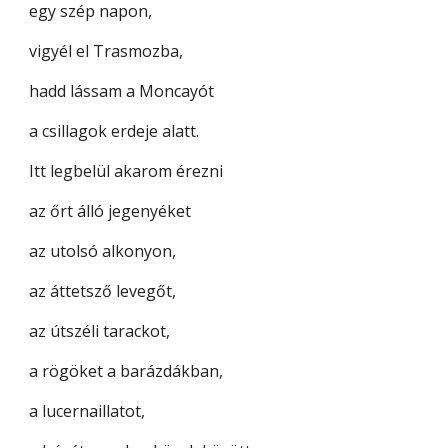
egy szép napon,
vigyél el Trasmozba,
hadd lássam a Moncayót
a csillagok erdeje alatt.
Itt legbelül akarom érezni
az őrt álló jegenyéket
az utolsó alkonyon,
az áttetsző levegőt,
az útszéli tarackot,
a rögöket a barázdákban,
a lucernaillatot,