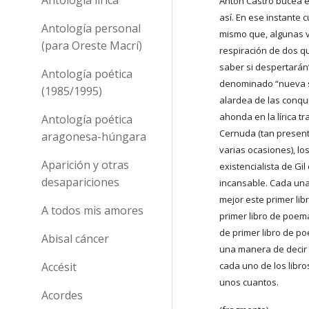
Antón Castro bucea en
así. En ese instante
Antología personal
mismo que, algunas vec
(para Oreste Macrí)
respiración de dos q
saber si despertarán”
Antología poética
denominado “nueva s
(1985/1995)
alardea de las conqu
ahonda en la lírica t
Antología poética
Cernuda (tan presente
aragonesa-húngara
varias ocasiones), lo
Aparición y otras
existencialista de Gil
desapariciones
incansable. Cada una
mejor este primer lib
A todos mis amores
primer libro de poem
de primer libro de p
Abisal cáncer
una manera de decir 
Accésit
cada uno de los libro
unos cuantos.
Acordes