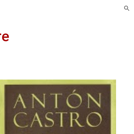
ion
re