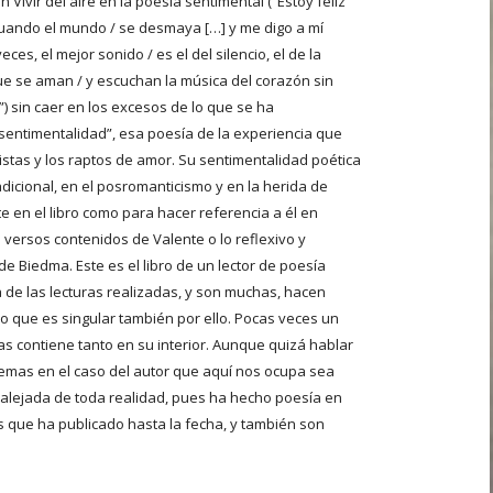
 Vivir del aire en la poesía sentimental (“Estoy feliz
 cuando el mundo / se desmaya […] y me digo a mí
es, el mejor sonido / es el del silencio, el de la
ue se aman / y escuchan la música del corazón sin
) sin caer en los excesos de lo que se ha
entimentalidad”, esa poesía de la experiencia que
istas y los raptos de amor. Su sentimentalidad poética
radicional, en el posromanticismo y en la herida de
 en el libro como para hacer referencia a él en
s versos contenidos de Valente o lo reflexivo y
 de Biedma. Este es el libro de un lector de poesía
 de las lecturas realizadas, y son muchas, hacen
ro que es singular también por ello. Pocas veces un
as contiene tanto en su interior. Aunque quizá hablar
oemas en el caso del autor que aquí nos ocupa sea
alejada de toda realidad, pues ha hecho poesía en
s que ha publicado hasta la fecha, y también son