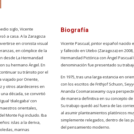
dio siglo, Vicente 
Biografía
só a casa. A la Zaragoza 
vertirse en cronista visual 
Vicente Pascual, pintor español nacido 
ranzas, en cómplice de la 
y fallecido en Utebo (Zaragoza) en 2008,
ión desde La Hermandad 
Hermandad Pictórica con Ángel Pascual R
con su hermano Ángel. En 
denominación fue presentado su trabaj
ontinuar su tránsito por el 
En 1975, tras una larga estancia en orien
 viajado por Oriente, 
con los escritos de Frithjof Schuon, Sey
z y otros atardeceres en 
Ananda Coomaraswamy cuya perspectiva 
e una década, se convirtió 
de manera definitiva en su concepto de la
Igual ‘dialogaba’ con 
Su trabajo quedó así fuera de las corri
 maestros orientales, 
al asumir planteamientos platónicos muy
el Monte Fuji incluido. Iba 
simplemente relegados, dentro de las p
ños: islas a la deriva, 
del pensamiento moderno.
boledas, marinas 