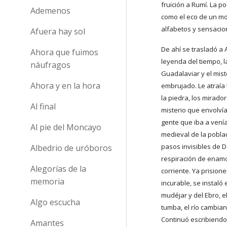
fruición a Rumí. La p
Ademenos
como el eco de un m
alfabetos y sensacio
Afuera hay sol
De ahí se trasladó a 
Ahora que fuimos
leyenda del tiempo, la
náufragos
Guadalaviar y el miste
Ahora y en la hora
embrujado. Le atraía t
la piedra, los miradore
Al final
misterio que envolvía 
gente que iba a venía
Al pie del Moncayo
medieval de la poblac
pasos invisibles de D
Albedrio de uróboros
respiración de enamor
Alegorías de la
corriente. Ya prisione
memoria
incurable, se instaló 
mudéjar y del Ebro, el
Algo escucha
tumba, el río cambian
Continuó escribiendo
Amantes