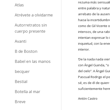
rezuma más sensualid
Atlas
entre palabra y natura
arrebato de la ausenc
Atrévete a olvidarme
hacia la incertidumbr
Autorretratos sin
como de Gil Vicente o
cuerpo presente
intensos, de una rabi
intentan expresar lo 
Avanti
inquietud, con la ene
interior.
B de Boston
‘De la nada nada vien
Babel en las manos
con Ángel Guinda, “o 
becquer
del cielo”. A Ángel Gu
Pascual Rodrigo el po
Bestial
sé, es de él de quien 
suficientemente herm
Botella al mar
Antón Castro
Breve