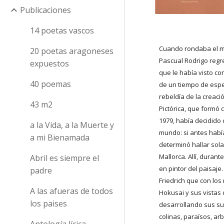
Publicaciones
14 poetas vascos
Cuando rondaba el me
20 poetas aragoneses
Pascual Rodrigo regre
expuestos
que le había visto con
40 poemas
de un tiempo de espe
rebeldía de la creac
43 m2
Pictórica, que formó 
1979, había decidido c
a la Vida, a la Muerte y
mundo: si antes había
a mi Bienamada
determinó hallar sola
Mallorca. Allí, durant
Abril es siempre el
en pintor del paisaje. 
padre
Friedrich que con los
A las afueras de todos
Hokusai y sus vistas d
los paises
desarrollando sus sue
colinas, paraísos, ar
Antología lírica