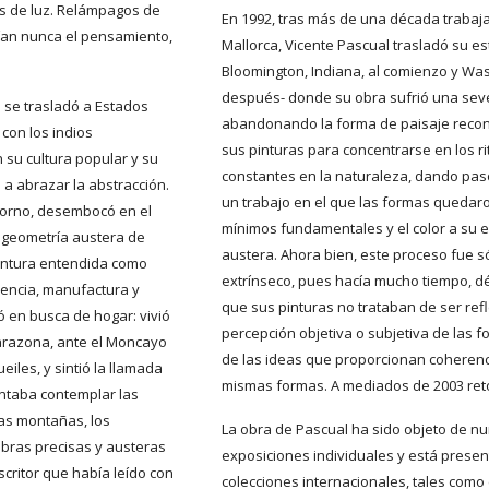
s de luz. Relámpagos de 
En 1992, tras más de una década trabaj
an nunca el pensamiento, 
Mallorca, Vicente Pascual trasladó su est
Bloomington, Indiana, al comienzo y Was
después- donde su obra sufrió una seve
se trasladó a Estados 
abandonando la forma de paisaje recono
con los indios 
sus pinturas para concentrarse en los r
su cultura popular y su 
constantes en la naturaleza, dando paso,
a abrazar la abstracción. 
un trabajo en el que las formas quedaro
torno, desembocó en el 
mínimos fundamentales y el color a su 
a geometría austera de 
austera. Ahora bien, este proceso fue s
pintura entendida como 
extrínseco, pues hacía mucho tiempo, d
encia, manufactura y 
que sus pinturas no trataban de ser refl
ó en busca de hogar: vivió 
percepción objetiva o subjetiva de las f
razona, ante el Moncayo 
de las ideas que proporcionan coherenci
eiles, y sintió la llamada 
mismas formas. A mediados de 2003 ret
ntaba contemplar las 
as montañas, los 
La obra de Pascual ha sido objeto de n
bras precisas y austeras 
exposiciones individuales y está presen
critor que había leído con 
colecciones internacionales, tales como 