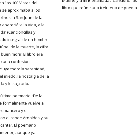
Muerte y a mi Bienamada / Cancioncillas
n ‘las 100 Vistas del 
libro que reúne una treintena de poema
e se aproximaba a los 
linos, a San Juan de la 
apareció ‘a la Vida, a la 
a’ (Cancioncillas y 
udo integral de un hombre 
únel de la muerte, la cifra 
uen morir. El libro era 
o una confesión 
cluye todo: la serenidad, 
el miedo, la nostalgia de la 
da y lo sagrado. 
ltimo poemario: ‘De la 
e formalmente vuelve a 
 romancero y el 
on el conde Arnaldos y su 
cantar. El poemario 
anterior, aunque ya 