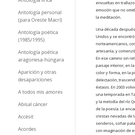
envueltas en trallazo
emoción que no omití
Antología personal
la meditación. 
(para Oreste Macrí)
Una década después 
Antología poética
Unidos y se encontró 
(1985/1995)
norteamericanos, con 
artesanía, y comenzó 
Antología poética
En ese camino sin re
aragonesa-húngara
paisaje interior, en l
Aparición y otras
color y forma, en la 
desapariciones
delectación, trascend
éxtasis. En 2003 volvi
A todos mis amores
una temporada en Ta
y la melodía del río Qu
Abisal cáncer
de la poesía. Le enca
Accésit
crestas nevadas de l
senderos, soñar pala
Acordes
con imaginación de es