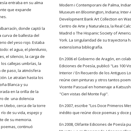
oesía entraba en su alma 
Modern i Contemporani de Palma, Indiana
onte que expande 
Museum en Bloomington, Indiana; Inter-
nes. 
Development Bank Art Collection en Was
Centro de Arte y Naturaleza, la Real Calc
Albarracín, donde captó la 
Madrid o The Hispanic Society of Amer
 curva de ballesta del 
York. La singularidad de su trayectoria h
rio del yeso rojo. Estaba 
extensísima bibliografía.
odo: el agua, el plenilunio, 
s, el silencio, la carga de 
En 2006 el Gobierno de Aragón, en colab
los callejas umbrías, la 
Ediciones de Poesía, publicó "Las 100 Vi
 de paso, la atmósfera 
Interior / En Recuerdo de los Antiguos L
ión. Le atraían hasta los 
reúne cien pinturas y otros tantos poema
oña Blanca y su 
Vicente Pascual en homenaje a Katsushi
ada en la orilla de la 
"Cien vistas del Monte Fuji".
ro de  una dolencia 
en Utebo, cerca de la torre 
En 2007, escribe "Los Doce Primeros Mese
 río de su vida, espejo y 
inédito que reúne doce poemas y doce p
te de su memoria. 
En 2008, Olifante Ediciones de Poesía publ
 poemas, continuó 