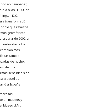
ando en Campanet, 
udio a los EE.UU -en 
hington D.C. 
ra transformación, 
cible que revestía 
itmos geométricos 
 a partir de 2000, a 
n reducidas a los 
expresión más 
ólo un cambio 
écadas de hecho, 
ejo de una 
ormas sensibles sino 
a a aquellas 
ornó a España.
umerosas 
te en museos y 
el Museu d'Art 