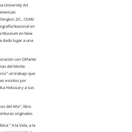
 University Art 
American 
hington, DC., CDAN 
ografía Nacional en 
ica Museum en New 
a dado lugar a una 
oración con Olifante 
stas del Monte 
ocos" un trabajo que 
s escritos por 
ka Hokusai y a sus 
s del Año", libro 
inturas originales.
ica " A la Vida, a la 