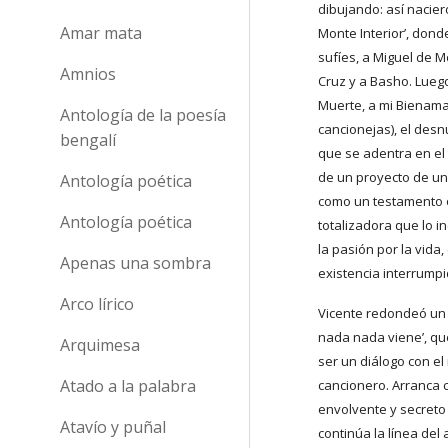
dibujando: así naciero
Amar mata
Monte Interior’, dond
sufíes, a Miguel de Mo
Amnios
Cruz y a Basho. Luego 
Muerte, a mi Bienamad
Antología de la poesía
cancionejas), el desn
bengalí
que se adentra en el t
de un proyecto de un b
Antología poética
como un testamento 
Antología poética
totalizadora que lo in
la pasión por la vida, 
Apenas una sombra
existencia interrumpi
Arco lírico
Vicente redondeó un ú
nada nada viene’, qu
Arquimesa
ser un diálogo con el
Atado a la palabra
cancionero. Arranca c
envolvente y secreto 
Atavío y puñal
continúa la línea del 