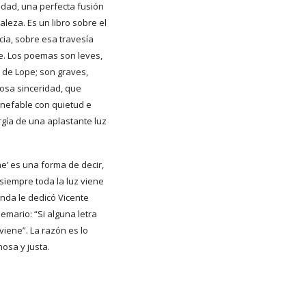
ad, una perfecta fusión 
leza. Es un libro sobre el 
ia, sobre esa travesía 
e. Los poemas son leves, 
 de Lope; son graves, 
osa sinceridad, que 
inefable con quietud e 
rgía de una aplastante luz 
e’ es una forma de decir, 
siempre toda la luz viene 
inda le dedicó Vicente 
emario: “Si alguna letra 
viene”. La razón es lo 
osa y justa.