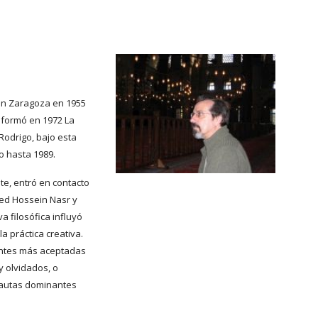
en Zaragoza en 1955 
 formó en 1972 La 
odrigo, bajo esta 
o hasta 1989.
te, entró en contacto 
yed Hossein Nasr y 
filosófica influyó 
 práctica creativa. 
entes más aceptadas 
 olvidados, o 
autas dominantes 