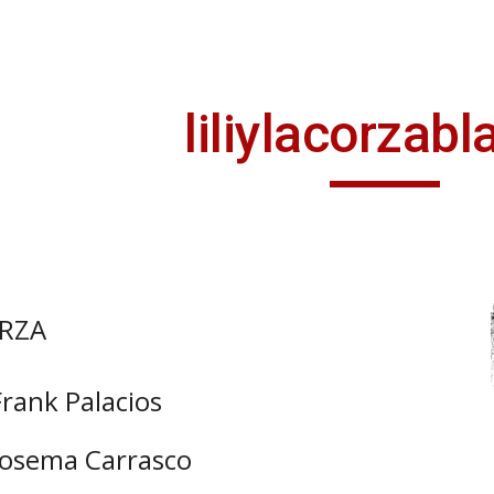
ip to main content
Skip to navigat
liliylacorzab
ORZA
Frank Palacios
 Josema Carrasco