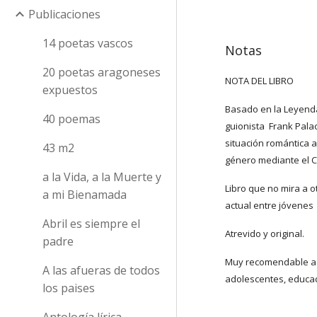
Publicaciones
14 poetas vascos
Notas
20 poetas aragoneses
NOTA DEL LIBRO
expuestos
Basado en la Leyenda
40 poemas
guionista  Frank Palac
situación romántica a
43 m2
género mediante el C
a la Vida, a la Muerte y
Libro que no mira a o
a mi Bienamada
actual entre jóvenes
Abril es siempre el
Atrevido y original.
padre
Muy recomendable a l
A las afueras de todos
adolescentes, educa
los paises
Antología lírica