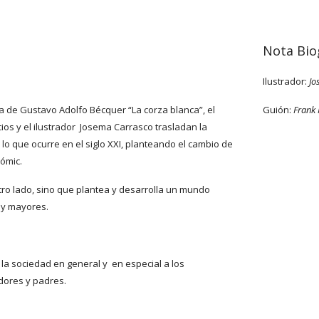
Nota Bio
Ilustrador: 
Jo
 de Gustavo Adolfo Bécquer “La corza blanca”, el 
Guión: 
Frank 
ios y el ilustrador  Josema Carrasco trasladan la 
 lo que ocurre en el siglo XXI, planteando el cambio de 
ómic.
tro lado, sino que plantea y desarrolla un mundo 
  y mayores.
a sociedad en general y  en especial a los 
dores y padres.