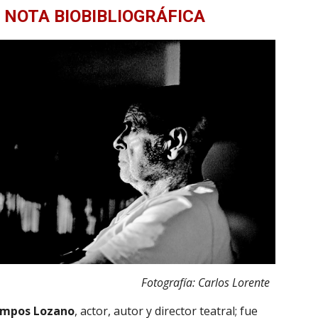
NOTA BIOBIBLIOGRÁFICA
Fotografía: Carlos Lorente
ampos Lozano
, actor, autor y director teatral; fue