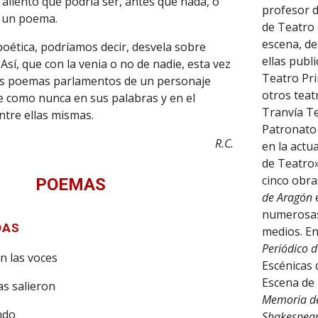
aliento que podría ser, antes que nada, o
profesor d
, un poema.
de Teatro 
escena, de
 poética, podríamos decir, desvela sobre
ellas publ
 Así, que con la venia o no de nadie, esta vez
Teatro Pri
os poemas parlamentos de un personaje
otros teat
 como nunca en sus palabras y en el
Tranvía Te
entre ellas mismas.
Patronato 
R.C.
en la actu
de Teatro»
cinco obra
POEMAS
de Aragón
e
numerosas 
DAS
medios. En
Periódico 
n las voces
Escénicas 
Escena de
as salieron
Memoria de
endo
Shakespear