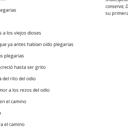
conserva; D
legarias
su primera
s a los viejos dioses
 que ya antes habían oído plegarias
as plegarias
 creció hasta ser grito
 del rito del odio
mor a los rezos del odio
en el camino
io
ra el camino