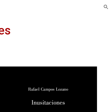
ion
es