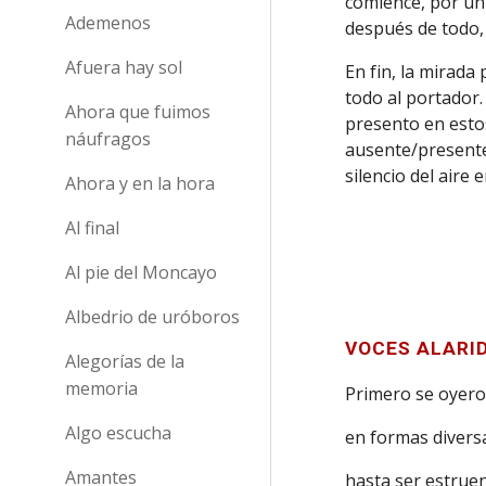
comience, por un 
Ademenos
después de todo
Afuera hay sol
En fin, la mirada
todo al portador.
Ahora que fuimos
presento en est
náufragos
ausente/presente
silencio del aire 
Ahora y en la hora
Al final
Al pie del Moncayo
Albedrio de uróboros
VOCES ALARI
Alegorías de la
memoria
Primero se oyero
Algo escucha
en formas divers
Amantes
hasta ser estru