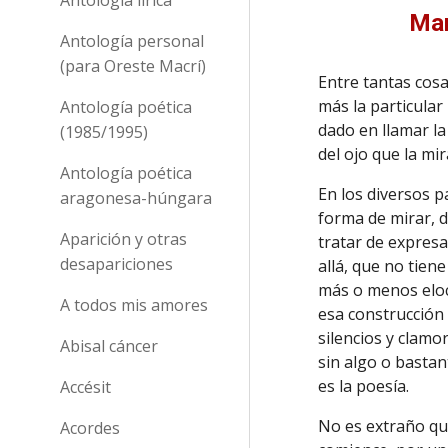
Man
Antología personal
(para Oreste Macrí)
Entre tantas cos
más la particula
Antología poética
dado en llamar la
(1985/1995)
del ojo que la mir
Antología poética
En los diversos p
aragonesa-húngara
forma de mirar, 
Aparición y otras
tratar de expres
desapariciones
allá, que no tien
más o menos elocu
A todos mis amores
esa construcción 
silencios y clamo
Abisal cáncer
sin algo o basta
es la poesía.
Accésit
No es extraño que
Acordes