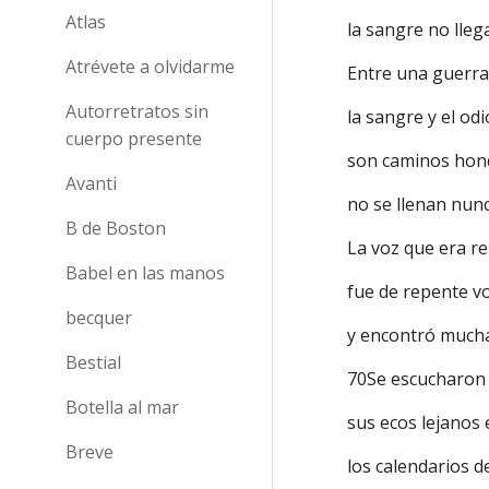
Atlas
la sangre no lleg
Atrévete a olvidarme
Entre una guerra
Autorretratos sin
la sangre y el od
cuerpo presente
son caminos ho
Avanti
no se llenan nunc
B de Boston
La voz que era r
Babel en las manos
fue de repente v
becquer
y encontró mucha
Bestial
70Se escucharon 
Botella al mar
sus ecos lejanos 
Breve
los calendarios 