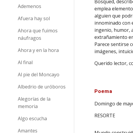
Bosqued, describ
Ademenos
emplea elementos
alguien que podrí
Afuera hay sol
innominado con e
ingenio, humor, a
Ahora que fuimos
extrañamiento en
náufragos
Parece sentirse 
Ahora y en la hora
imágenes, intuici
Al final
Querido lector, co
Al pie del Moncayo
Albedrio de uróboros
Poema
Alegorías de la
Domingo de may
memoria
RESORTE
Algo escucha
Amantes
Mundo construi