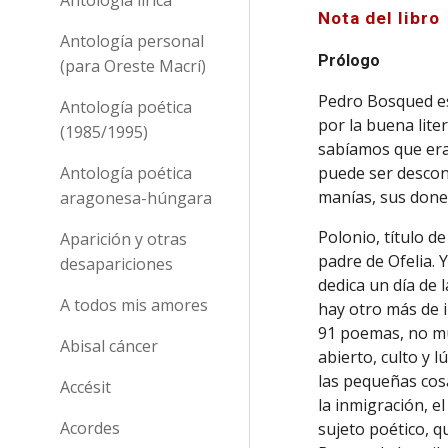
Nota del libro
Antología personal
Prólogo
(para Oreste Macrí)
Pedro Bosqued es
Antología poética
por la buena lite
(1985/1995)
sabíamos que era 
Antología poética
puede ser descon
manías, sus dones
aragonesa-húngara
Polonio, título d
Aparición y otras
padre de Ofelia. 
desapariciones
dedica un día de
A todos mis amores
hay otro más de i
91 poemas, no mu
Abisal cáncer
abierto, culto y l
las pequeñas cos
Accésit
la inmigración, el
Acordes
sujeto poético, q