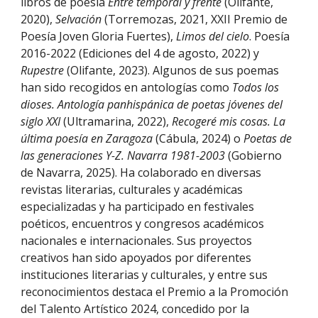
libros de poesía
Entre temporal y frente
(Olifante,
2020),
Selvación
(Torremozas, 2021, XXII Premio de
Poesía Joven Gloria Fuertes),
Limos del cielo
. Poesía
2016-2022 (Ediciones del 4 de agosto, 2022) y
Rupestre
(Olifante, 2023). Algunos de sus poemas
han sido recogidos en antologías como
Todos los
dioses. Antología panhispánica de poetas jóvenes del
siglo XXI
(Ultramarina, 2022),
Recogeré mis cosas. La
última poesía en Zaragoza
(Cábula, 2024) o
Poetas de
las generaciones Y-Z. Navarra 1981-2003
(Gobierno
de Navarra, 2025). Ha colaborado en diversas
revistas literarias, culturales y académicas
especializadas y ha participado en festivales
poéticos, encuentros y congresos académicos
nacionales e internacionales. Sus proyectos
creativos han sido apoyados por diferentes
instituciones literarias y culturales, y entre sus
reconocimientos destaca el Premio a la Promoción
del Talento Artístico 2024, concedido por la