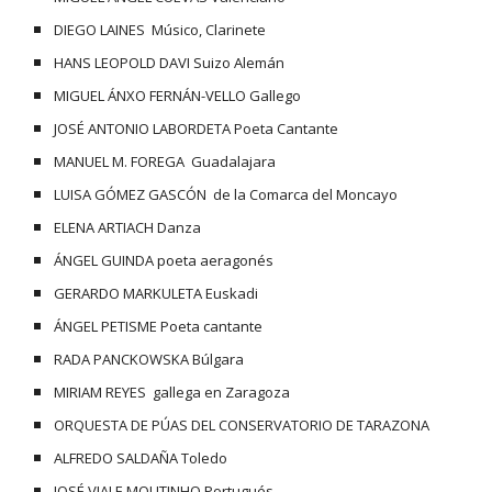
DIEGO LAINES  Músico, Clarinete
HANS LEOPOLD DAVI Suizo Alemán
MIGUEL ÁNXO FERNÁN-VELLO Gallego
JOSÉ ANTONIO LABORDETA Poeta Cantante
MANUEL M. FOREGA  Guadalajara
LUISA GÓMEZ GASCÓN  de la Comarca del Moncayo
ELENA ARTIACH Danza
ÁNGEL GUINDA poeta aeragonés
GERARDO MARKULETA Euskadi
ÁNGEL PETISME Poeta cantante
RADA PANCKOWSKA Búlgara
MIRIAM REYES  gallega en Zaragoza
ORQUESTA DE PÚAS DEL CONSERVATORIO DE TARAZONA
ALFREDO SALDAÑA Toledo
JOSÉ VIALE MOUTINHO Portugués