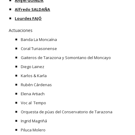
Ángel GUINDA
Alfredo SALDAÑA
Lourdes FAJÓ
Actuaciones
Banda La Moncaína
Coral Turiasonense
Gaiteros de Tarazona y Somontano del Moncayo
Diego Lainez
Karlos & Karla
Rubén Cárdenas
Elena Artiach
Voc al  Tempo
Orquesta de púas del Conservatorio de Tarazona
Ingrid Magriñá
Piluca Molero