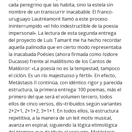
cada peregrino que las habita, sino la estela sin 
nombre de un transcurrir inacabable. El franco-
uruguayo Lautréamont llamó a este proceso 
ininterrumpido «el hilo indestructible de la poesía 
impersonal». La lectura de esta segunda entrega 
del proyecto de Luis Tamarit me ha hecho recordar 
aquella palinodia que en cierto modo representaba 
la inacabada Poésies (ahora firmada como Isidore 
Ducasse) frente al malditismo de los Cantos de 
Maldoror: «La poesía no es la tempestad, tampoco 
el ciclón. Es un río majestuoso y fértil». En efecto, 
Metástasis II continúa, con idéntico rigor y parecida 
estructura, la primera entrega: 100 poemas, más el 
primero del que será el volumen tercero, todos 
ellos de cinco versos, dis¬tribuidos según variantes 
2+2+1, 2+1+2, 3+1+1. En todos ellos, la estructura 
repetitiva, a la manera de un leit motiv musical, 
avanza en espiral, siguiendo la lógica etimológica 