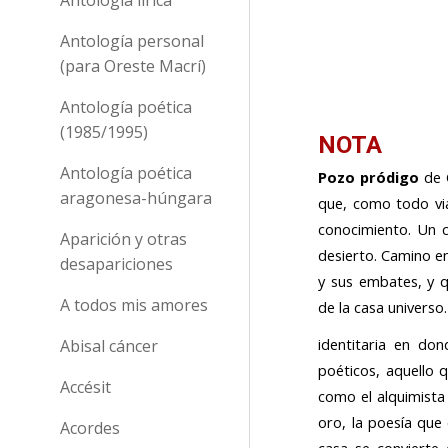
Antología personal
(para Oreste Macrí)
Antología poética
(1985/1995)
NOTA
Antología poética
Pozo pródigo
de 
aragonesa-húngara
que, como todo via
conocimiento. Un c
Aparición y otras
desierto. Camino en
desapariciones
y sus embates, y 
A todos mis amores
de la casa universo
identitaria en don
Abisal cáncer
poéticos, aquello 
Accésit
como el alquimista
oro, la poesía que
Acordes
casa se convierte 