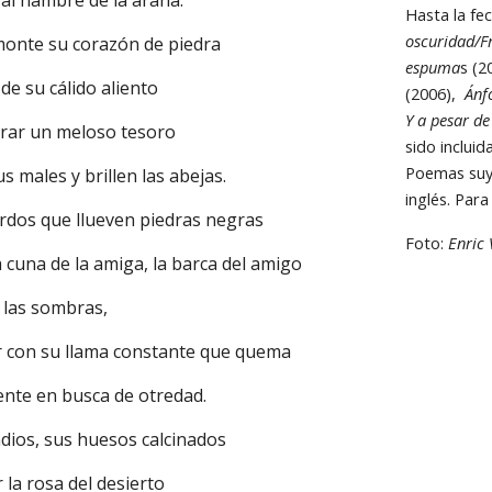
 al hambre de la araña. 
Hasta la fe
oscuridad/F
monte su corazón de piedra 
espuma
s (2
 de su cálido aliento 
(2006),  
Ánf
Y a pesar de
irar un meloso tesoro 
sido inclui
Poemas suyo
 males y brillen las abejas. 
inglés. Par
erdos que llueven piedras negras 
Foto: 
Enric 
a cuna de la amiga, la barca del amigo 
las sombras, 
r con su llama constante que quema 
iente en busca de otredad. 
dios, sus huesos calcinados 
 la rosa del desierto 