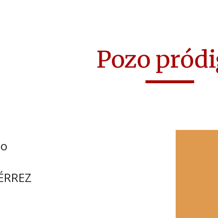
ip to main content
Skip to navigat
Pozo pród
go
ÉRREZ