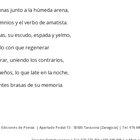
unas junto a la húmeda arena, 
omnios y el verbo de amatista. 
as, su escudo, espada y yelmo, 
ilo con que regenerar 
ar, uniendo los contrarios, 
eños, lo que late en la noche, 
entes brasas de su memoria.
. Ediciones de Poesía | Apartado Postal 13 - 50500 Tarazona [Zaragoza] | Tel: 976 64
Circular Distribuciones | Tel: 976 272 406 / 659 338 198 | e-Mail: