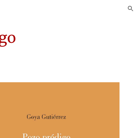
ion
igo