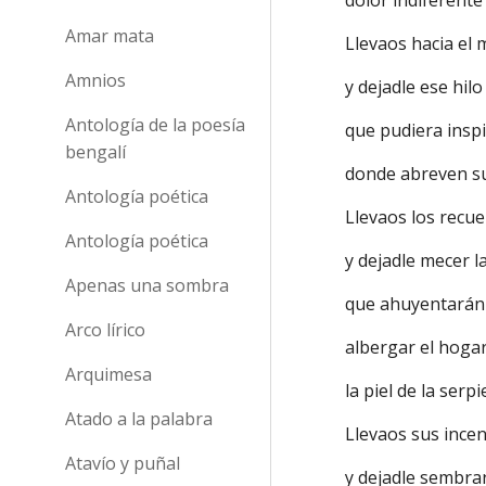
dolor indiferente
Amar mata
Llevaos hacia el 
Amnios
y dejadle ese hilo
Antología de la poesía
que pudiera insp
bengalí
donde abreven sus
Antología poética
Llevaos los recu
Antología poética
y dejadle mecer l
Apenas una sombra
que ahuyentarán 
Arco lírico
albergar el hoga
Arquimesa
la piel de la serp
Atado a la palabra
Llevaos sus incen
Atavío y puñal
y dejadle sembrar