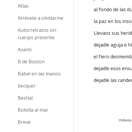
Atlas
al fondo de las d
Atrévete a olvidarme
la paz en los ins
Autorretratos sin
Llevaos sus herid
cuerpo presente
dejadle aguja e h
Avanti
el fiero desmembr
B de Boston
dejadle esos ensu
Babel en las manos
dejadle las cand
becquer
Bestial
Botella al mar
Olifante
Breve