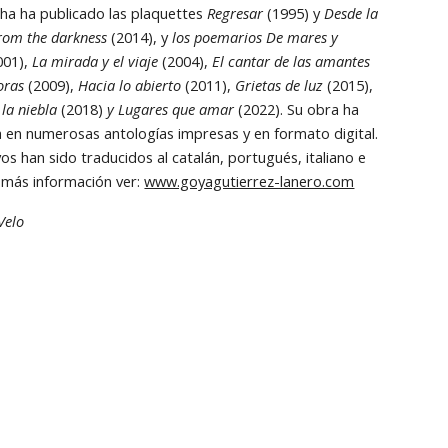
cha ha publicado las plaquettes 
Regresar
 (1995) y 
Desde la 
rom the darkness
 (2014), y 
los poemarios De mares y 
001), 
La mirada y el viaje
 (2004), 
El cantar de las amantes
oras
 (2009), 
Hacia lo abierto
 (2011), 
Grietas de luz
 (2015), 
 la niebla
 (2018) 
y Lugares que amar
 (2022). Su obra ha 
da en numerosas antologías impresas y en formato digital. 
s han sido traducidos al catalán, portugués, italiano e 
a más información ver: 
www.goyagutierrez-lanero.com
Velo