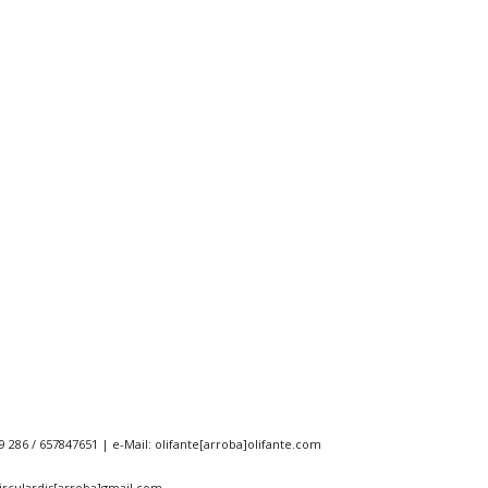
9 286 / 657847651 | e-Mail: olifante[arroba]olifante.com
 circulardis[arroba]gmail.com