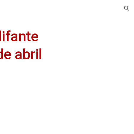
ion
ifante
e abril